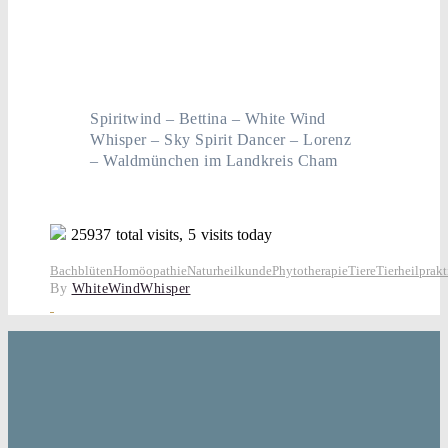
Spiritwind – Bettina – White Wind
Whisper – Sky Spirit Dancer – Lorenz
– Waldmünchen im Landkreis Cham
25937
total visits,
5
visits today
Bachblüten
Homöopathie
Naturheilkunde
Phytotherapie
Tiere
Tierheilprakt
By
WhiteWindWhisper